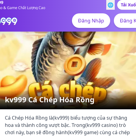
99
🌐
Tải Xu
no & Game Chất Lượng Cao
Đăng Nhập
Đăng 
kv999 Cá Chép Hóa Rồng
Cá Chép Hóa Rồng là(kv999) biểu tượng của sự thăng
hoa và thành công vượt bậc. Trong(kv999 casino) trò
chơi này, bạn sẽ đồng hành(kv999 game) cùng cá chép