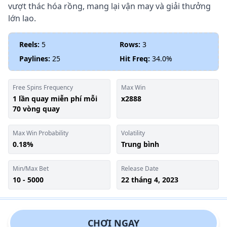
vượt thác hóa rồng, mang lại vận may và giải thưởng
lớn lao.
Reels:
5
Rows:
3
Paylines:
25
Hit Freq:
34.0%
Free Spins Frequency
Max Win
1 lần quay miễn phí mỗi
x2888
70 vòng quay
Max Win Probability
Volatility
0.18%
Trung bình
Min/Max Bet
Release Date
10 - 5000
22 tháng 4, 2023
CHƠI NGAY