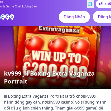
99
🌐
Tải Xu
no & Game Chất Lượng Cao
Đăng Nhập
Đăng 
kv999 Jii Boxing Extra Vaganza
Portrait
Jii Boxing Extra Vaganza Portrait là trò chơi(kv999)
hành động gay cấn, nơi(kv999 casino) võ sĩ dũng mãnh
đối đầu giành chiến thắng. Tham gia(kv999 game) để